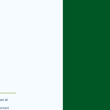
por el
rentará