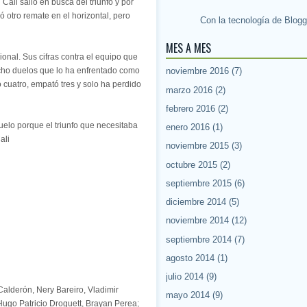
ali salió en busca del triunfo y por
ló otro remate en el horizontal, pero
Con la tecnología de
Blogg
MES A MES
ional. Sus cifras contra el equipo que
cho duelos que lo ha enfrentado como
noviembre 2016
(7)
ó cuatro, empató tres y solo ha perdido
marzo 2016
(2)
febrero 2016
(2)
uelo porque el triunfo que necesitaba
enero 2016
(1)
ali
noviembre 2015
(3)
octubre 2015
(2)
septiembre 2015
(6)
diciembre 2014
(5)
noviembre 2014
(12)
septiembre 2014
(7)
agosto 2014
(1)
julio 2014
(9)
Calderón, Nery Bareiro, Vladimir
mayo 2014
(9)
ugo Patricio Droguett, Brayan Perea;