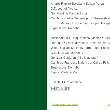
Andrés Ramiro Escobar y Edixon Perea
D.T.: Leonel Álvarez
Gol: Vladimir Marín (43 s.t.)
Cambios: Carlos Rentería por Cabezas (lesi
Edixon Perea y Luis Ferney Ríos por ‘Mang
Expulsados: No hubo
Nacional: Luis Enrique ‘Neco’ Martínez; Elki
Henríquez, Farid Díaz; Jhon Edwar Valoy, Al
Wílder Guisao, Macnelly Torres; Juan Pablo
D.T.: Juan Carlos Osorio
Gol: Luis Calderón (44 p.t., autogol)
Cambios: Francisco Nájera por Calle y Félix
Expulsados: No hubo
Figura: Vladimir Marín.
FUente: El Colombiano
Entrada más reciente
In