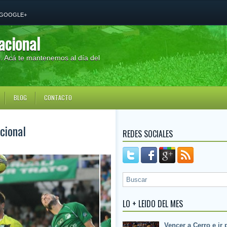
GOOGLE+
acional
al. Acá te mantenemos al día del
BLOG
CONTACTO
cional
REDES SOCIALES
LO + LEIDO DEL MES
Vencer a Cerro e ir 