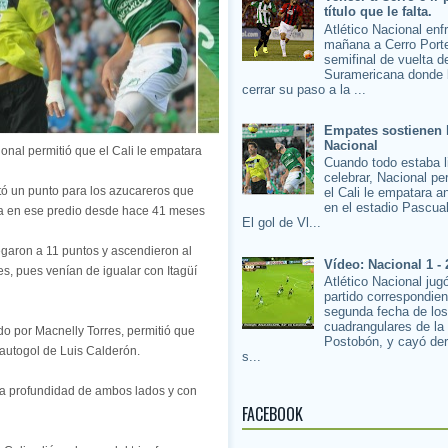
título que le falta.
Atlético Nacional enf
mañana a Cerro Porte
semifinal de vuelta d
Suramericana donde 
cerrar su paso a la ...
Empates sostienen 
Nacional
onal permitió que el Cali le empatara
Cuando todo estaba l
celebrar, Nacional pe
ató un punto para los azucareros que
el Cali le empatara a
en el estadio Pascua
ria en ese predio desde hace 41 meses
El gol de Vl...
legaron a 11 puntos y ascendieron al
Vídeo: Nacional 1 - 
s, pues venían de igualar con Itagüí
Atlético Nacional jug
partido correspondien
segunda fecha de lo
cuadrangulares de la
do por Macnelly Torres, permitió que
Postobón, y cayó der
autogol de Luis Calderón.
s...
ca profundidad de ambos lados y con
FACEBOOK