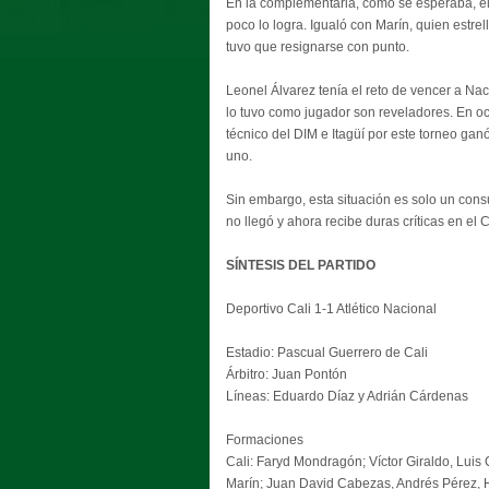
En la complementaria, como se esperaba, el C
poco lo logra. Igualó con Marín, quien estrel
tuvo que resignarse con punto.
Leonel Álvarez tenía el reto de vencer a Nac
lo tuvo como jugador son reveladores. En o
técnico del DIM e Itagüí por este torneo gan
uno.
Sin embargo, esta situación es solo un cons
no llegó y ahora recibe duras críticas en el C
SÍNTESIS DEL PARTIDO
Deportivo Cali 1-1 Atlético Nacional
Estadio: Pascual Guerrero de Cali
Árbitro: Juan Pontón
Líneas: Eduardo Díaz y Adrián Cárdenas
Formaciones
Cali: Faryd Mondragón; Víctor Giraldo, Luis 
Marín; Juan David Cabezas, Andrés Pérez, H