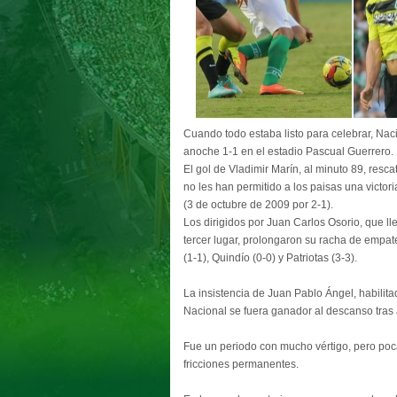
Cuando todo estaba listo para celebrar, Naci
anoche 1-1 en el estadio Pascual Guerrero.
El gol de Vladimir Marín, al minuto 89, resc
no les han permitido a los paisas una victo
(3 de octubre de 2009 por 2-1).
Los dirigidos por Juan Carlos Osorio, que l
tercer lugar, prolongaron su racha de empate
(1-1), Quindío (0-0) y Patriotas (3-3).
La insistencia de Juan Pablo Ángel, habilita
Nacional se fuera ganador al descanso tras 
Fue un periodo con mucho vértigo, pero po
fricciones permanentes.