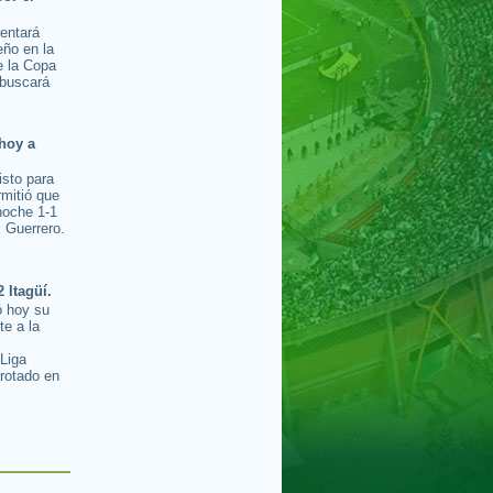
rentará
ño en la
e la Copa
buscará
hoy a
isto para
rmitió que
noche 1-1
l Guerrero.
2 Itagüí.
ó hoy su
te a la
s
 Liga
rotado en