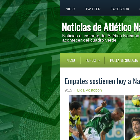
INICIO
TWITTER
FACEBOOK
Noticias de Atlético N
Noticias al instante del Atlético Nacion
acontecer del cuadro verde
»
INICIO
FOROS
POLLA VERDOLAGA
Empates sostienen hoy a Na
9:15
Liga Postobon