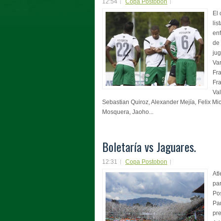
12:54
Copa Postobon
El 
lis
en
de
jug
Var
Fra
Fra
Val
Sebastian Quiroz, Alexander Mejía, Felix Mic
Mosquera, Jaoho...
Boletaría vs Jaguares.
12:31
Copa Postobon
Atl
par
Po
Par
pre