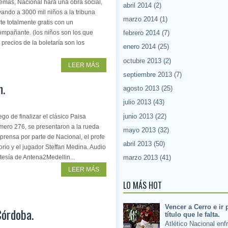
emás, Nacional hará una obra social,
abril 2014
(2)
vando a 3000 mil niños a la tribuna
marzo 2014
(1)
te totalmente gratis con un
ompañante. (los niños son los que
febrero 2014
(7)
 precios de la boletaría son los
enero 2014
(25)
octubre 2013
(2)
LEER MÁS
septiembre 2013
(7)
n.
agosto 2013
(25)
julio 2013
(43)
junio 2013
(22)
go de finalizar el clásico Paisa
mero 276, se presentaron a la rueda
mayo 2013
(32)
prensa por parte de Nacional, el profe
abril 2013
(50)
rio y el jugador Steffan Medina. Audio
tesía de Antena2Medellin...
marzo 2013
(41)
LEER MÁS
LO MÁS HOT
Vencer a Cerro e ir 
Córdoba.
título que le falta.
Atlético Nacional enf