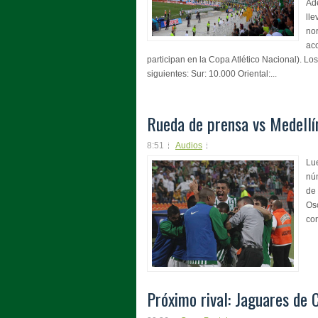
Ad
lle
nor
ac
participan en la Copa Atlético Nacional). Los
siguientes: Sur: 10.000 Oriental:...
Rueda de prensa vs Medellí
8:51
Audios
Lue
nú
de 
Oso
cor
Próximo rival: Jaguares de 