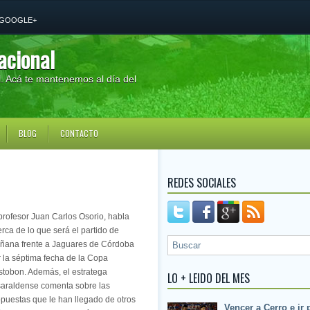
GOOGLE+
acional
al. Acá te mantenemos al día del
BLOG
CONTACTO
REDES SOCIALES
profesor Juan Carlos Osorio, habla
rca de lo que será el partido de
ñana frente a Jaguares de Córdoba
 la séptima fecha de la Copa
stobon. Además, el estratega
LO + LEIDO DEL MES
saraldense comenta sobre las
puestas que le han llegado de otros
Vencer a Cerro e ir 