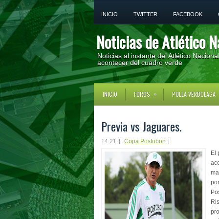
INICIO
TWITTER
FACEBOOK
Noticias de Atlético N
Noticias al instante del Atlético Nacion
acontecer del cuadro verde
»
INICIO
FOROS
POLLA VERDOLAGA
Previa vs Jaguares.
14:21
Copa Postobon
El 
ace
ma
por
Po
Ri
pro