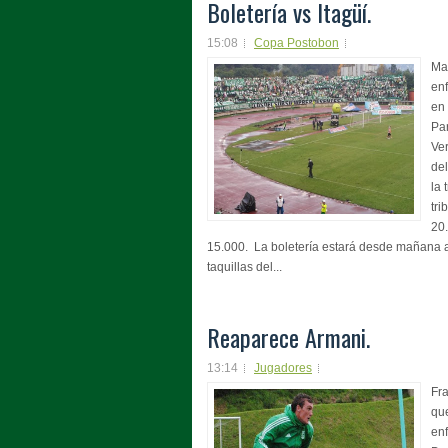
Boletería vs Itagüí.
15:08
Copa Postobon
Ma
enf
en 
Pa
Ver
del
la 
tri
20.
15.000. La boletería estará desde mañana a
taquillas del...
Reaparece Armani.
13:14
Jugadores
Fra
que
enf