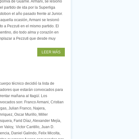
poriva de Guarne. Armani, se lesionó
el partido de ida por la Superliga
tobon el año pasado frente al Junior.
aquella ocasión, Armani se lesionó
to a Pezzuti en el mismo partido. El
entino, dio todo alma y corazón en
eemplazar a Pezzuti que desde muy
LEER MÁS
cuerpo técnico decidió la lista de
gadores que estarán convocados para
rentar mañana al Itagüí. Los
nvocados son: Franco Armani, Cristian
gas, Julian Franco, Najera,
riquez, Oscar Murillo, Miller
quera, Farid Díaz, Alexander Mejía,
n Valoy, Victor Cantillo, Juan D.
encia, Daniel Galindo, Felix Micolta,