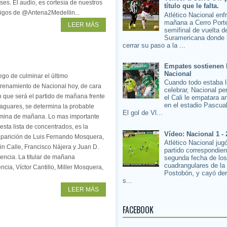
ses. El audio, es cortesía de nuestros
título que le falta.
igos de @Antena2Medellin...
Atlético Nacional enf
mañana a Cerro Porte
LEER MÁS
semifinal de vuelta d
Suramericana donde 
cerrar su paso a la ...
Empates sostienen 
Nacional
go de culminar el último
Cuando todo estaba l
trenamiento de Nacional hoy, de cara
celebrar, Nacional pe
o que será el partido de mañana frente
el Cali le empatara a
en el estadio Pascua
aguares, se determina la probable
El gol de Vl...
mina de mañana. Lo mas importante
esta lista de concentrados, es la
Vídeo: Nacional 1 - 
aparición de Luis Fernando Mosquera,
Atlético Nacional jug
in Calle, Francisco Nájera y Juan D.
partido correspondien
encia. La titular de mañana
segunda fecha de lo
cuadrangulares de la
ncia, Víctor Cantillo, Miller Mosquera,
Postobón, y cayó der
s...
LEER MÁS
FACEBOOK