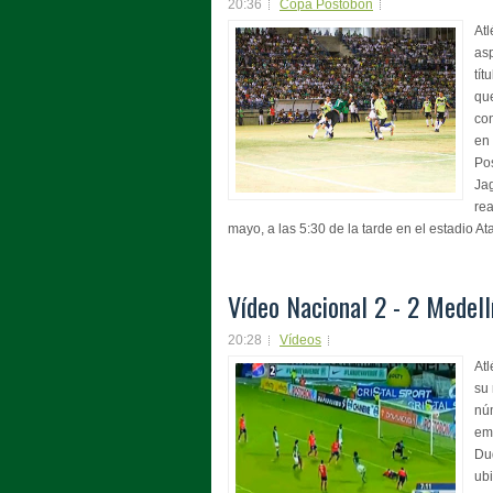
20:36
Copa Postobon
Atl
as
tít
que
con
en 
Po
Ja
rea
mayo, a las 5:30 de la tarde en el estadio Ata
Vídeo Nacional 2 - 2 Medell
20:28
Vídeos
Atl
su 
nú
em
Du
ubi