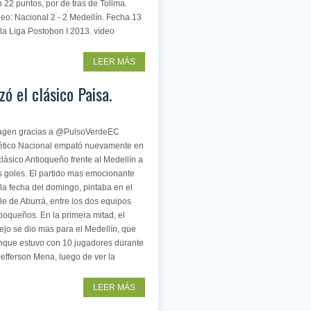
 22 puntos, por de tras de Tolima.
eo: Nacional 2 - 2 Medellín. Fecha 13
la Liga Postobon I 2013. vídeo
LEER MÁS
zó el clásico Paisa.
agen gracias a @PulsoVerdeEC
lético Nacional empató nuevamente en
clásico Antioqueño frente al Medellín a
s goles. El partido mas emocionante
la fecha del domingo, pintaba en el
le de Aburrá, entre los dos equipos
ioqueños. En la primera mitad, el
ejo se dio mas para el Medellín, que
nque estuvo con 10 jugadores durante
Jefferson Mena, luego de ver la
LEER MÁS