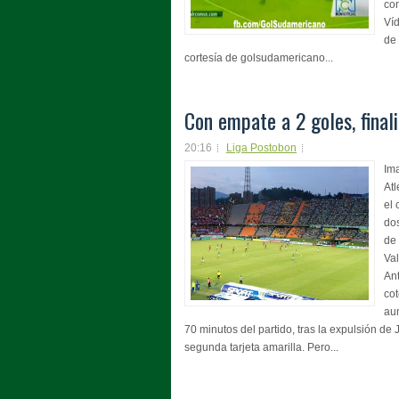
con
Víd
de 
cortesía de golsudamericano...
Con empate a 2 goles, finali
20:16
Liga Postobon
Im
At
el 
do
de 
Val
Ant
cot
au
70 minutos del partido, tras la expulsión de 
segunda tarjeta amarilla. Pero...