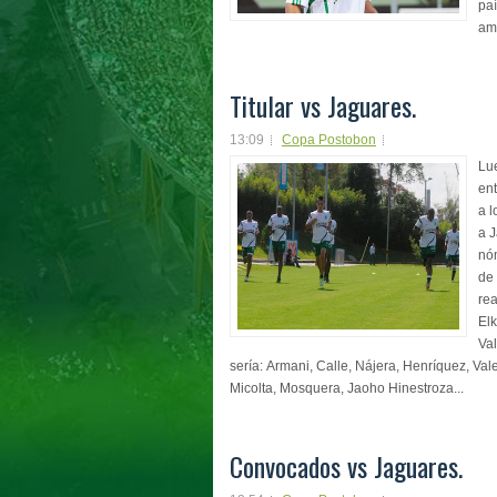
paí
am
Titular vs Jaguares.
13:09
Copa Postobon
Lue
en
a l
a J
nó
de 
re
Elk
Val
sería: Armani, Calle, Nájera, Henríquez, Vale
Micolta, Mosquera, Jaoho Hinestroza...
Convocados vs Jaguares.