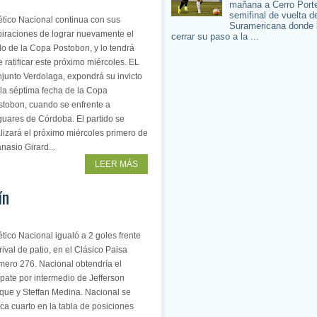
mañana a Cerro Porte
semifinal de vuelta d
ético Nacional continua con sus
Suramericana donde 
piraciones de lograr nuevamente el
cerrar su paso a la ...
ulo de la Copa Postobon, y lo tendrá
 ratificar este próximo miércoles. EL
junto Verdolaga, expondrá su invicto
la séptima fecha de la Copa
stobon, cuando se enfrente a
guares de Córdoba. El partido se
lizará el próximo miércoles primero de
nasio Girard...
LEER MÁS
ín
ético Nacional igualó a 2 goles frente
rival de patio, en el Clásico Paisa
mero 276. Nacional obtendría el
pate por intermedio de Jefferson
que y Steffan Medina. Nacional se
ca cuarto en la tabla de posiciones