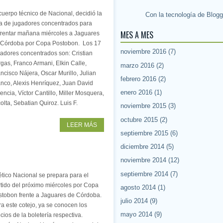
cuerpo técnico de Nacional, decidió la
Con la tecnología de
Blogg
ta de jugadores concentrados para
MES A MES
frentar mañana miércoles a Jaguares
 Córdoba por Copa Postobon. Los 17
noviembre 2016
(7)
adores concentrados son: Cristian
gas, Franco Armani, Elkin Calle,
marzo 2016
(2)
ncisco Nájera, Oscar Murillo, Julian
febrero 2016
(2)
nco, Alexis Henríquez, Juan David
enero 2016
(1)
encia, Víctor Cantillo, Miller Mosquera,
olta, Sebatian Quiroz. Luis F.
noviembre 2015
(3)
octubre 2015
(2)
LEER MÁS
septiembre 2015
(6)
diciembre 2014
(5)
noviembre 2014
(12)
septiembre 2014
(7)
ético Nacional se prepara para el
tido del próximo miércoles por Copa
agosto 2014
(1)
stobon frente a Jaguares de Córdoba.
julio 2014
(9)
a este cotejo, ya se conocen los
mayo 2014
(9)
cios de la boletería respectiva.