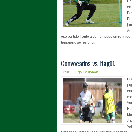
De
en 
Pos
En 
jun
Arg
ese partido frente a Junior, pues entró a r
temprano se lesionó,...
Convocados vs Itagüí.
12:38
Liga Postobon
El 
ju
enf
co
Var
Hen
Mos
Jho
Val