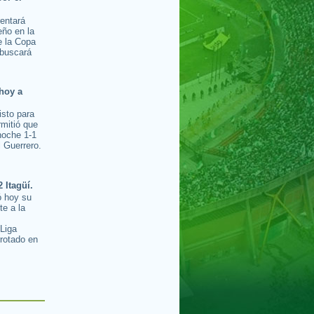
rentará
ño en la
e la Copa
buscará
hoy a
isto para
rmitió que
noche 1-1
l Guerrero.
2 Itagüí.
ó hoy su
te a la
s
 Liga
rotado en