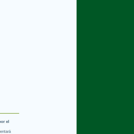
por el
rentará