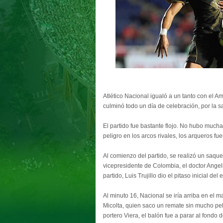
Atlético Nacional igualó a un tanto con el A
culminó todo un día de celebración, por la sa
El partido fue bastante flojo. No hubo much
peligro en los arcos rivales, los arqueros fu
Al comienzo del partido, se realizó un saqu
vicepresidente de Colombia, el doctor Angel
partido, Luis Trujillo dio el pitaso inicial del
Al minuto 16, Nacional se iría arriba en el m
Micolta, quien saco un remate sin mucho pel
portero Viera, el balón fue a parar al fondo d