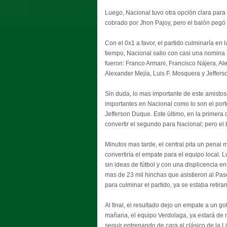
Luego, Nacional tuvo otra opción clara para 
cobrado por Jhon Pajoy, pero el balón pegó 
Con el 0x1 a favor, el partido culminaría en
tiempo, Nacional salio con casi una nomina
fueron: Franco Armani, Francisco Nájera, Ale
Alexander Mejía, Luis F. Mosquera y Jeffer
Sin duda, lo mas importante de este amistos
importantes en Nacional como lo son el port
Jefferson Duque. Este último, en la primera
convertir el segundo para Nacional; pero el
Minutos mas tarde, el central pita un penal m
convertiría el empate para el equipo local. L
sin ideas de fútbol y con una displicencia en
mas de 23 mil hinchas que asistieron al Pas
para culminar el partido, ya se estaba retira
Al final, el resultado dejo un empate a un go
mañana, el equipo Verdolaga, ya estará de 
seguir entrenando de cara al clásico de la L