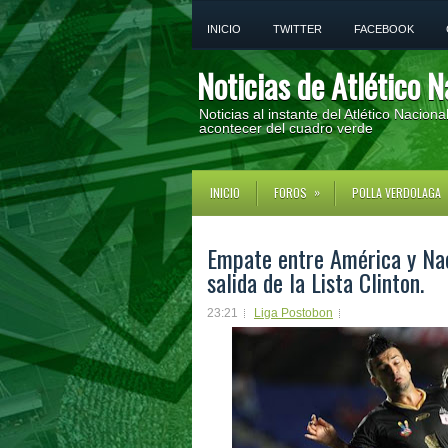
INICIO
TWITTER
FACEBOOK
Noticias de Atlético N
Noticias al instante del Atlético Nacion
acontecer del cuadro verde
»
INICIO
FOROS
POLLA VERDOLAGA
Empate entre América y Nac
salida de la Lista Clinton.
23:21
Liga Postobon