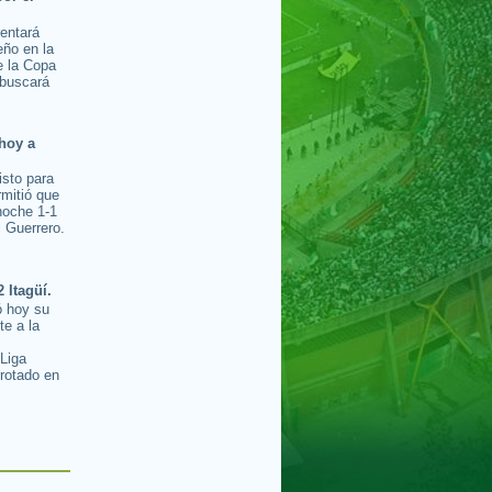
rentará
ño en la
e la Copa
buscará
hoy a
isto para
rmitió que
noche 1-1
l Guerrero.
2 Itagüí.
ó hoy su
te a la
s
 Liga
rotado en