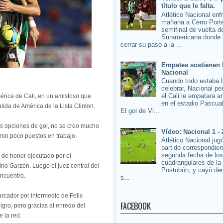
título que le falta.
Atlético Nacional enf
mañana a Cerro Porte
semifinal de vuelta d
Suramericana donde 
cerrar su paso a la ...
Empates sostienen 
Nacional
Cuando todo estaba l
celebrar, Nacional pe
el Cali le empatara a
mérica de Cali, en un amistoso que
en el estadio Pascua
lida de América de la Lista Clinton.
El gol de Vl...
as opciones de gol, no se creo mucho
Vídeo: Nacional 1 - 
eron poco puestos en trabajo.
Atlético Nacional jug
partido correspondien
segunda fecha de lo
e de honor ejecutado por el
cuadrangulares de la
ino Garzón. Luego el juez central del
Postobón, y cayó der
 encuentro.
s...
arcador por intermedio de Felix
FACEBOOK
igro, pero gracias al enredo del
e la red.