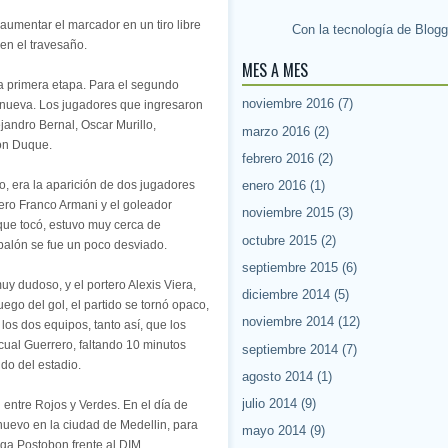
aumentar el marcador en un tiro libre
Con la tecnología de
Blogg
en el travesaño.
MES A MES
 la primera etapa. Para el segundo
noviembre 2016
(7)
 nueva. Los jugadores que ingresaron
jandro Bernal, Oscar Murillo,
marzo 2016
(2)
son Duque.
febrero 2016
(2)
o, era la aparición de dos jugadores
enero 2016
(1)
ero Franco Armani y el goleador
noviembre 2015
(3)
 que tocó, estuvo muy cerca de
octubre 2015
(2)
 balón se fue un poco desviado.
septiembre 2015
(6)
uy dudoso, y el portero Alexis Viera,
diciembre 2014
(5)
uego del gol, el partido se tornó opaco,
noviembre 2014
(12)
 los dos equipos, tanto así, que los
cual Guerrero, faltando 10 minutos
septiembre 2014
(7)
ndo del estadio.
agosto 2014
(1)
julio 2014
(9)
l entre Rojos y Verdes. En el día de
nuevo en la ciudad de Medellin, para
mayo 2014
(9)
iga Postobon frente al DIM.