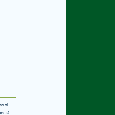
por el
rentará