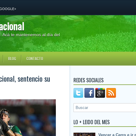
GOOGLE+
acional
al. Acá te mantenemos al día del
BLOG
CONTACTO
ional, sentencio su
REDES SOCIALES
LO + LEIDO DEL MES
Vencer a Cerro e ir 