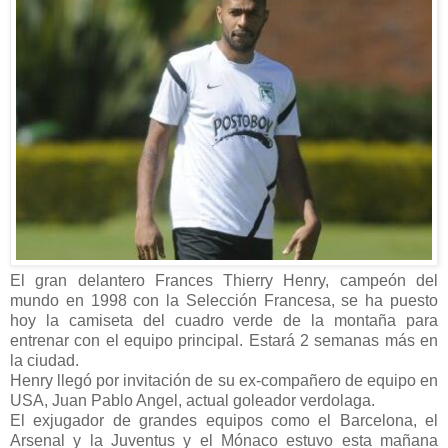
El gran delantero Frances Thierry Henry, campeón del
mundo en 1998 con la Selección Francesa, se ha puesto
hoy la camiseta del cuadro verde de la montaña para
entrenar con el equipo principal. Estará 2 semanas más en
la ciudad.
Henry llegó por invitación de su ex-compañero de equipo en
USA, Juan Pablo Angel, actual goleador verdolaga.
El exjugador de grandes equipos como el Barcelona, el
Arsenal y la Juventus y el Mónaco estuvo esta mañana