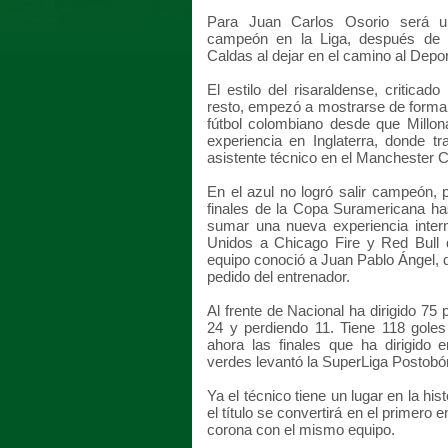
Para Juan Carlos Osorio será un
campeón en la Liga, después de 
Caldas al dejar en el camino al Depo
El estilo del risaraldense, criticad
resto, empezó a mostrarse de forma s
fútbol colombiano desde que Millon
experiencia en Inglaterra, donde t
asistente técnico en el Manchester Ci
En el azul no logró salir campeón, p
finales de la Copa Suramericana ha
sumar una nueva experiencia intern
Unidos a Chicago Fire y Red Bull 
equipo conoció a Juan Pablo Ángel, d
pedido del entrenador.
Al frente de Nacional ha dirigido 7
24 y perdiendo 11. Tiene 118 goles
ahora las finales que ha dirigido
verdes levantó la SuperLiga Postobó
Ya el técnico tiene un lugar en la his
el título se convertirá en el primero 
corona con el mismo equipo.