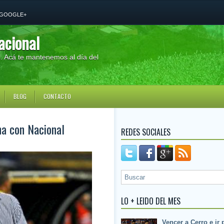
GOOGLE+
acional
al. Acá te mantenemos al día del
BLOG
CONTACTO
na con Nacional
REDES SOCIALES
LO + LEIDO DEL MES
Vencer a Cerro e ir 