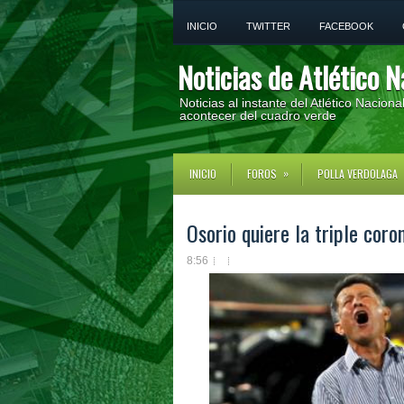
INICIO
TWITTER
FACEBOOK
Noticias de Atlético N
Noticias al instante del Atlético Nacion
acontecer del cuadro verde
»
INICIO
FOROS
POLLA VERDOLAGA
Osorio quiere la triple coro
8:56