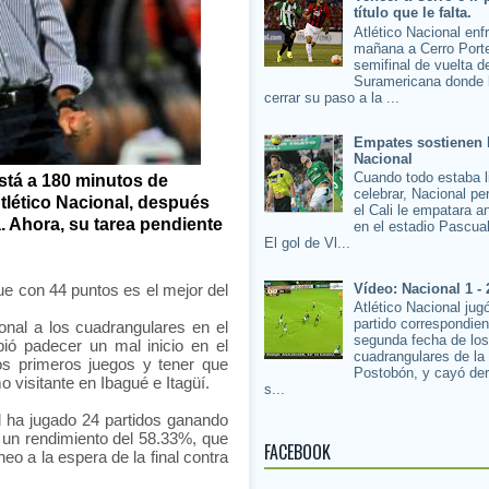
título que le falta.
Atlético Nacional enf
mañana a Cerro Porte
semifinal de vuelta d
Suramericana donde 
cerrar su paso a la ...
Empates sostienen 
Nacional
Cuando todo estaba l
stá a 180 minutos de
celebrar, Nacional pe
Atlético Nacional, después
el Cali le empatara a
. Ahora, su tarea pendiente
en el estadio Pascua
El gol de Vl...
Vídeo: Nacional 1 - 
que con 44 puntos es el mejor del
Atlético Nacional jug
partido correspondien
onal a los cuadrangulares en el
segunda fecha de lo
ió padecer un mal inicio en el
cuadrangulares de la
s primeros juegos y tener que
Postobón, y cayó der
o visitante en Ibagué e Itagüí.
s...
l ha jugado 24 partidos ganando
 un rendimiento del 58.33%, que
FACEBOOK
neo a la espera de la final contra