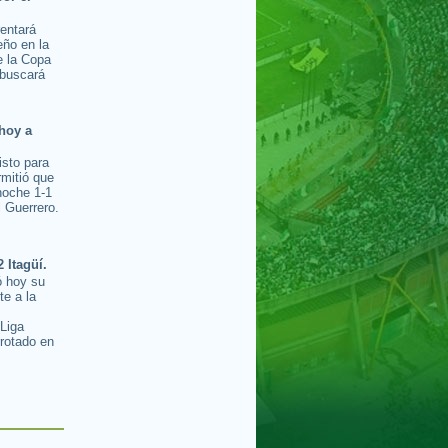
rentará
ño en la
e la Copa
buscará
hoy a
isto para
rmitió que
noche 1-1
l Guerrero.
2 Itagüí.
ó hoy su
te a la
s
 Liga
rotado en