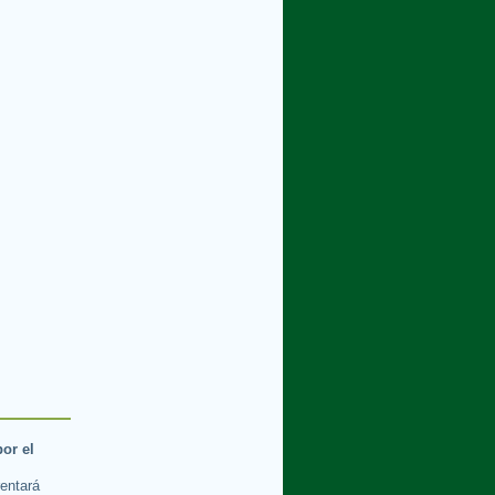
por el
rentará