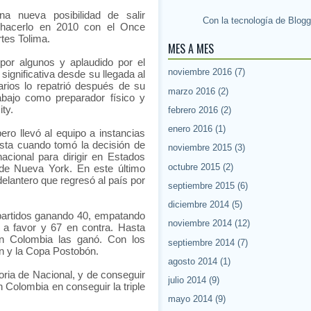
a nueva posibilidad de salir
Con la tecnología de
Blogg
hacerlo en 2010 con el Once
rtes Tolima.
MES A MES
o por algunos y aplaudido por el
noviembre 2016
(7)
ignificativa desde su llegada al
arios lo repatrió después de su
marzo 2016
(2)
rabajo como preparador físico y
ty.
febrero 2016
(2)
enero 2016
(1)
ero llevó al equipo a instancias
sta cuando tomó la decisión de
noviembre 2015
(3)
acional para dirigir en Estados
octubre 2015
(2)
de Nueva York. En este último
elantero que regresó al país por
septiembre 2015
(6)
diciembre 2014
(5)
5 partidos ganando 40, empatando
noviembre 2014
(12)
 a favor y 67 en contra. Hasta
 en Colombia las ganó. Con los
septiembre 2014
(7)
n y la Copa Postobón.
agosto 2014
(1)
toria de Nacional, y de conseguir
julio 2014
(9)
en Colombia en conseguir la triple
mayo 2014
(9)