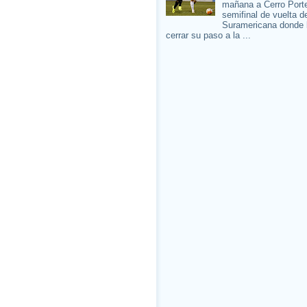
mañana a Cerro Porte
semifinal de vuelta d
Suramericana donde 
cerrar su paso a la ...