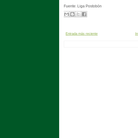
Fuente: Liga Postobón
Entrada más reciente
In