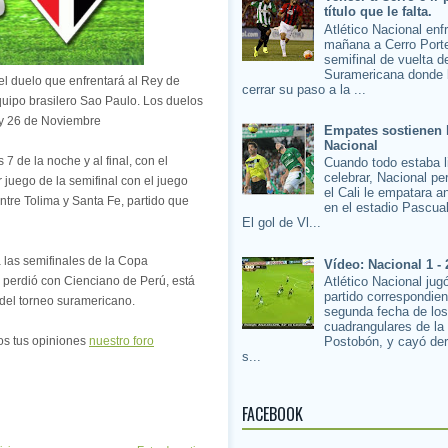
título que le falta.
Atlético Nacional enf
mañana a Cerro Porte
semifinal de vuelta d
Suramericana donde 
el duelo que enfrentará al Rey de
cerrar su paso a la ...
equipo brasilero Sao Paulo. Los duelos
 y 26 de Noviembre
Empates sostienen 
Nacional
 de la noche y al final, con el
Cuando todo estaba l
celebrar, Nacional pe
 juego de la semifinal con el juego
el Cali le empatara a
entre Tolima y Santa Fe, partido que
en el estadio Pascua
El gol de Vl...
 las semifinales de la Copa
Vídeo: Nacional 1 - 
 perdió con Cienciano de Perú, está
Atlético Nacional jug
partido correspondien
 del torneo suramericano.
segunda fecha de lo
cuadrangulares de la
os tus opiniones
nuestro foro
Postobón, y cayó der
s...
FACEBOOK