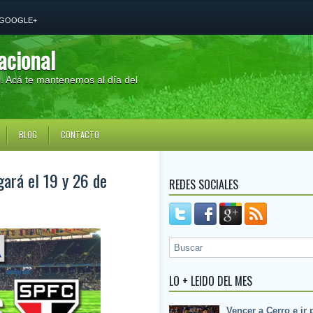
GOOGLE+
acional
al. Acá te mantenemos al día del
BLOG
CONTACTO
gará el 19 y 26 de
REDES SOCIALES
LO + LEIDO DEL MES
Vencer a Cerro e ir 