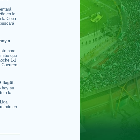
rentará
ño en la
e la Copa
buscará
hoy a
isto para
rmitió que
noche 1-1
l Guerrero.
2 Itagüí.
ó hoy su
te a la
s
 Liga
rotado en