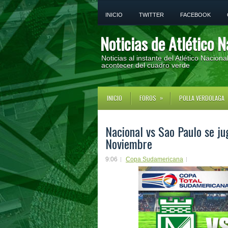
INICIO
TWITTER
FACEBOOK
Noticias de Atlético N
Noticias al instante del Atlético Nacion
acontecer del cuadro verde
»
INICIO
FOROS
POLLA VERDOLAGA
Nacional vs Sao Paulo se ju
Noviembre
9:06
Copa Sudamericana