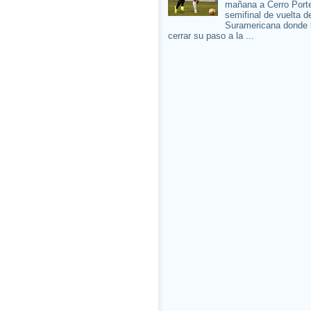
mañana a Cerro Porte
semifinal de vuelta d
Suramericana donde 
cerrar su paso a la ...