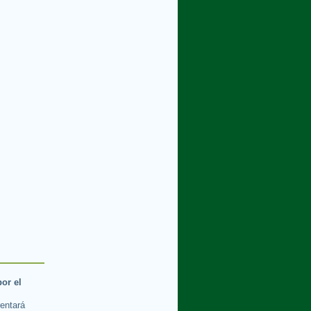
por el
rentará