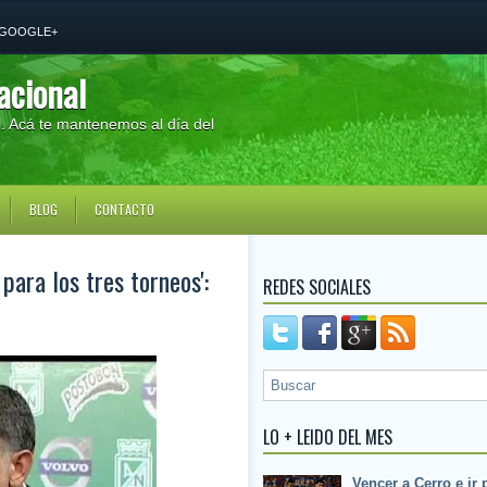
GOOGLE+
acional
al. Acá te mantenemos al día del
BLOG
CONTACTO
 para los tres torneos':
REDES SOCIALES
LO + LEIDO DEL MES
Vencer a Cerro e ir 