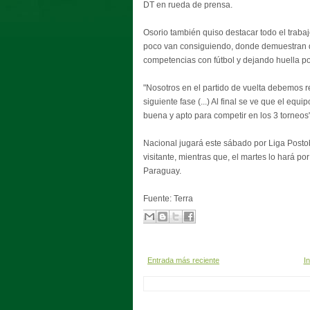
DT en rueda de prensa.
Osorio también quiso destacar todo el traba
poco van consiguiendo, donde demuestran qu
competencias con fútbol y dejando huella po
"Nosotros en el partido de vuelta debemos re
siguiente fase (...) Al final se ve que el equ
buena y apto para competir en los 3 torneos
Nacional jugará este sábado por Liga Posto
visitante, mientras que, el martes lo hará 
Paraguay.
Fuente: Terra
Entrada más reciente
In