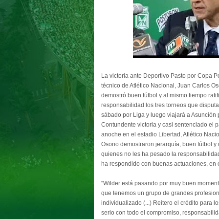
La victoria ante Deportivo Pasto por Copa P
técnico de Atlético Nacional, Juan Carlos O
demostró buen fútbol y al mismo tiempo ratifi
responsabilidad los tres torneos que disputa
sábado por Liga y luego viajará a Asunción
Contundente victoria y casi sentenciado el p
anoche en el estadio Libertad, Atlético Naci
Osorio demostraron jerarquía, buen fútbol y
quienes no les ha pesado la responsabilida
ha respondido con buenas actuaciones, en e
“Wilder está pasando por muy buen momento 
que tenemos un grupo de grandes profesion
individualizado (...) Reitero el crédito para
serio con todo el compromiso, responsabilida