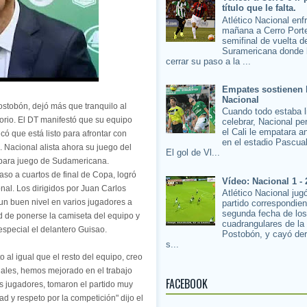
título que le falta.
Atlético Nacional enf
mañana a Cerro Porte
semifinal de vuelta d
Suramericana donde 
cerrar su paso a la ...
Empates sostienen 
Nacional
ostobón, dejó más que tranquilo al
Cuando todo estaba l
sorio. El DT manifestó que su equipo
celebrar, Nacional pe
el Cali le empatara a
có que está listo para afrontar con
en el estadio Pascua
. Nacional alista ahora su juego del
El gol de Vl...
 para juego de Sudamericana.
aso a cuartos de final de Copa, logró
Vídeo: Nacional 1 - 
onal. Los dirigidos por Juan Carlos
Atlético Nacional jug
 un buen nivel en varios jugadores a
partido correspondien
segunda fecha de lo
d de ponerse la camiseta del equipo y
cuadrangulares de la
special el delantero Guisao.
Postobón, y cayó der
s...
al igual que el resto del equipo, creo
ales, hemos mejorado en el trabajo
FACEBOOK
 los jugadores, tomaron el partido muy
d y respeto por la competición" dijo el