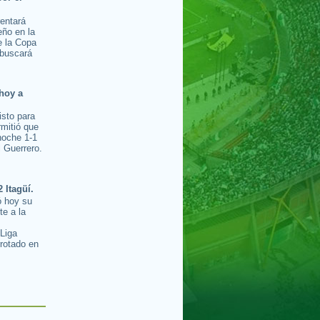
rentará
ño en la
e la Copa
buscará
hoy a
isto para
rmitió que
noche 1-1
l Guerrero.
2 Itagüí.
ó hoy su
te a la
s
 Liga
rotado en