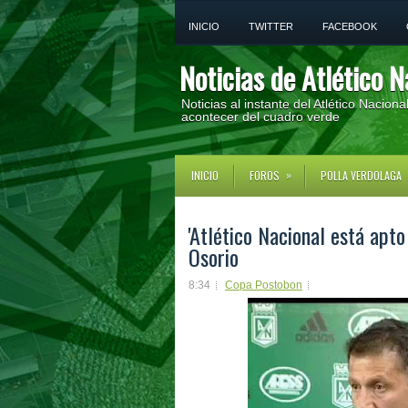
INICIO
TWITTER
FACEBOOK
Noticias de Atlético N
Noticias al instante del Atlético Nacion
acontecer del cuadro verde
»
INICIO
FOROS
POLLA VERDOLAGA
'Atlético Nacional está apto
Osorio
8:34
Copa Postobon